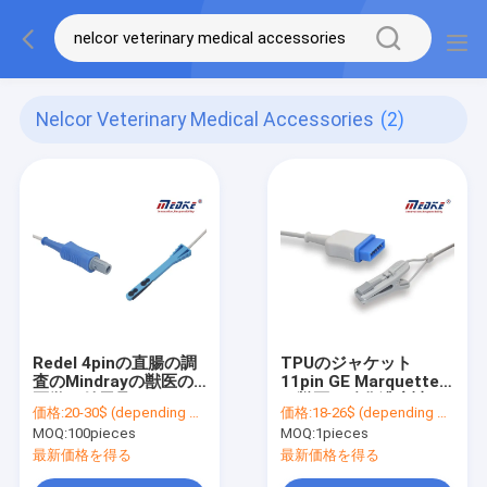
Nelcor Veterinary Medical Accessories
(2)
Redel 4pinの直腸の調
TPUのジャケット
査のMindrayの獣医の
11pin GE Marquette
医学の付属品
の獣医の酸化濃度計
価格:
20-30$ (depending on order qty)
価格:
18-26$ (depending on order qty)
Spo2センサー
MOQ:
100pieces
MOQ:
1pieces
最新価格を得る
最新価格を得る