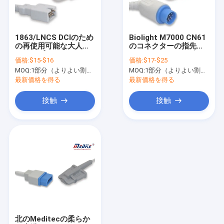
お問い合わせ
1863/LNCS DCIのため
Biolight M7000 CN61
の再使用可能な大人指
のコネクターの指先
再使用可能なSpo2センサー
クリップSpo2センサー
SpO2センサー12ピン
価格:
$15-$16
価格:
$17-$25
3m
MOQ:
1部分（よりよい割引のより多くのqty）
MOQ:
1部分（よりよい割引のより多くのqty）
使い捨て可能なSpo2センサー
最新価格を得る
最新価格を得る
使い捨て可能なspo2調査
接触
接触
SPO2延長ケーブル
ecgの患者ケーブル
ekg機械ケーブル
EKGの付属品
侵略的な血圧ケーブル
北のMeditecの柔らか