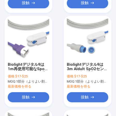
接触
接触
Biolightデジタル9は
Biolightデジタル9は
1m再使用可能なSpo2
3m Aldult SpO2センサ
センサーのAldultの指
ーの正確な測定をピン
価格:
$17-$25
価格:
$17-$25
先のタイプをピンで止
で止める
MOQ:
1部分（よりよい割引のより多くのqty）
MOQ:
1部分（よりよい割引のより多くのqty）
める
最新価格を得る
最新価格を得る
接触
接触