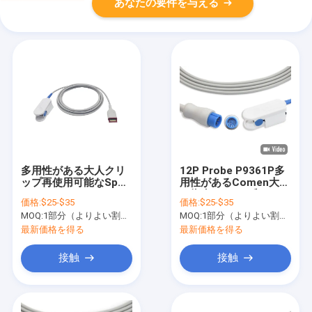
あなたの要件を与える
多用性がある大人クリ
12P Probe P9361P多
ップ再使用可能なSpo2
用性があるComen大人
センサーP9315T
の指先SpO2の氏
価格:
$25-$35
価格:
$25-$35
MOQ:
1部分（よりよい割引のより多くのqty）
MOQ:
1部分（よりよい割引のより多くのqty）
最新価格を得る
最新価格を得る
接触
接触