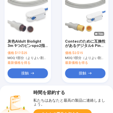
灰色Aldult Biolight
Contecのために互換性
3m 9つのピンspo2指
があるデジタル6 Pin
センサーの速い応答
3mの再使用可能な
価格:
$17-$25
価格:
$2-$15
Spo2センサー
MOQ:
1部分（よりよい割引のより多くのqty）
MOQ:
1部分（よりよい割引のより多くのqty）
最新価格を得る
最新価格を得る
接触
接触
時間を節約する
私たちはあなたと最高の製品に連絡しまし
ょう。