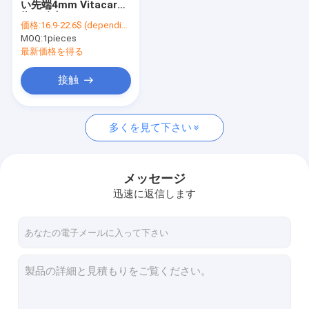
い先端4mm Vitacare
NIBPの袖口
指の酸素センサー
価格:
16.9-22.6$ (depending on your order qty)
MOQ:
医学の温度の調査
1pieces
最新価格を得る
Electrosurgicalの付属品
接触
胎児のモニターの調査
多くを見て下さい
獣医の医学の付属品
HolterのレコーダーECG
メッセージ
医学O2センサー
迅速に返信します