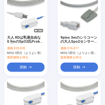
大人 RDは乳液自由な
9pins 3mのシリコーン
0.9mのSpO2氏Probe
の大人Spo2センサー
を置いた
GEのコネクター
価格:
$25-$35
価格:
$16-$17
MOQ:
1部分（よりよい割引のより多くのqty）
MOQ:
1部分（よりよい割引のより多くのqty）
最新価格を得る
最新価格を得る
接触
接触
ホーム
製品
企業情報