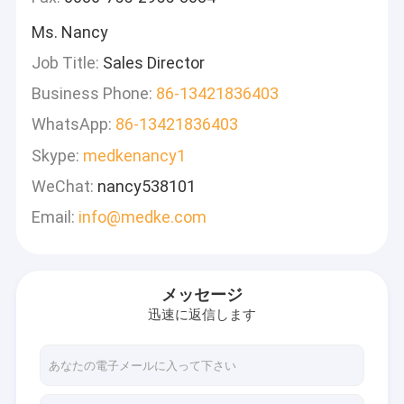
Ms. Nancy
Job Title:
Sales Director
Business Phone:
86-13421836403
WhatsApp:
86-13421836403
Skype:
medkenancy1
WeChat:
nancy538101
Email:
info@medke.com
メッセージ
迅速に返信します