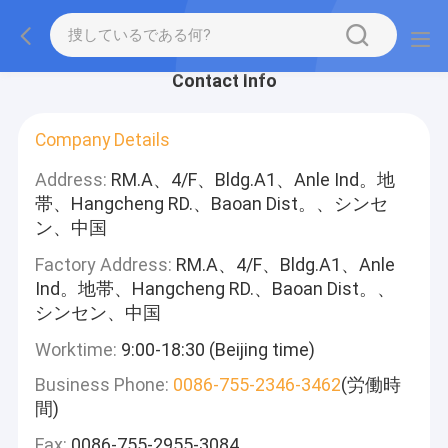
Contact Info
Company Details
Address:
RM.A、4/F、Bldg.A1、Anle Ind。地
帯、Hangcheng RD.、Baoan Dist。、シンセ
ン、中国
Factory Address:
RM.A、4/F、Bldg.A1、Anle
Ind。地帯、Hangcheng RD.、Baoan Dist。、
シンセン、中国
Worktime:
9:00-18:30 (Beijing time)
Business Phone:
0086-755-2346-3462
(労働時
間)
Fax:
0086-755-2955-3084