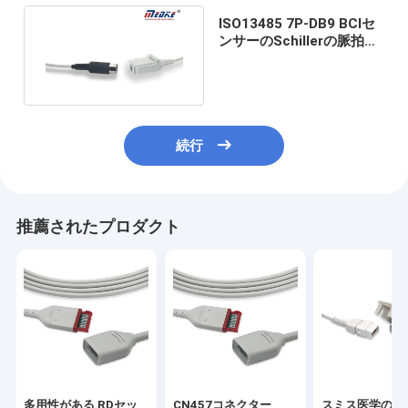
ISO13485 7P-DB9 BCIセ
ンサーのSchillerの脈拍の
酸化濃度計Spo2ケーブル
続行
推薦されたプロダクト
多用性がある RDセッ
CN457コネクター
スミス医学の多