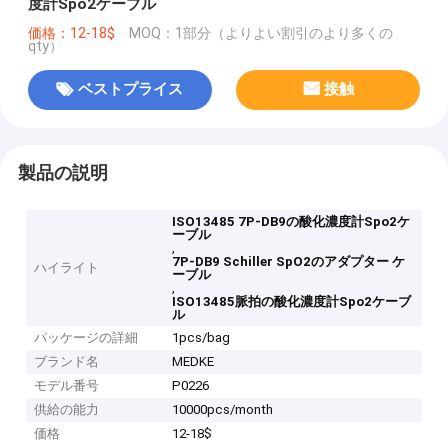
度計Spo2ケーブル
価格：12-18$
MOQ：1部分（よりよい割引のより多くの
qty）
ベストプライス
接触
製品の説明
ISO13485 7P-DB9の酸化濃度計Spo2ケ
ーブル
,
7P-DB9 Schiller SpO2のアダプター ケ
ハイライト
ーブル
,
ISO13485脈拍の酸化濃度計Spo2ケーブ
ル
パッケージの詳細
1pcs/bag
ブランド名
MEDKE
モデル番号
P0226
供給の能力
10000pcs/month
価格
12-18$