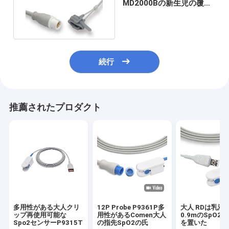
MD2000Bの新生児の覆い
の再使用可能なSpo2セン
サー
続行
推薦されたプロダクト
多用性がある大人クリ
12P Probe P9361P多
大人 RDは乳液
ップ再使用可能な
用性があるComen大人
0.9mのSpO2氏
Spo2センサーP9315T
の指先SpO2の氏
を置いた