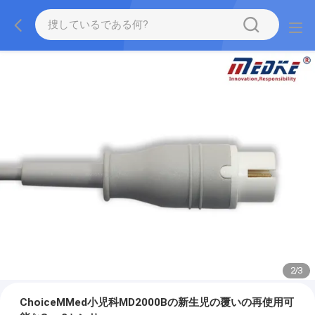
2
/
3
ChoiceMMed小児科MD2000Bの新生児の覆いの再使用可