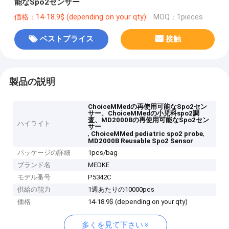
能なSpo2センサー
価格：14-18.9$ (depending on your qty)
MOQ：1pieces
ベストプライス
接触
製品の説明
ChoiceMMedの再使用可能なSpo2セン
サー、ChoiceMMedの小児科spo2調
査、MD2000Bの再使用可能なSpo2セン
ハイライト
サー
,
,
ChoiceMMed pediatric spo2 probe
MD2000B Reusable Spo2 Sensor
パッケージの詳細
1pcs/bag
ブランド名
MEDKE
モデル番号
P5342C
供給の能力
1週あたりの10000pcs
価格
14-18.9$ (depending on your qty)
多くを見て下さい